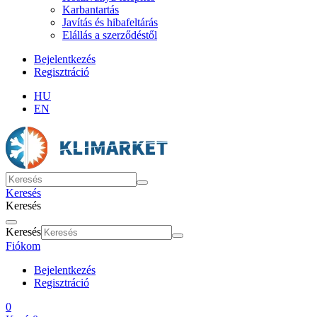
Karbantartás
Javítás és hibafeltárás
Elállás a szerződéstől
Bejelentkezés
Regisztráció
HU
EN
Keresés
Keresés
Keresés
Fiókom
Bejelentkezés
Regisztráció
0