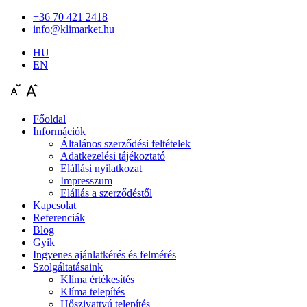
+36 70 421 2418
info@klimarket.hu
HU
EN
Főoldal
Információk
Általános szerződési feltételek
Adatkezelési tájékoztató
Elállási nyilatkozat
Impresszum
Elállás a szerződéstől
Kapcsolat
Referenciák
Blog
Gyik
Ingyenes ajánlatkérés és felmérés
Szolgáltatásaink
Klíma értékesítés
Klíma telepítés
Hőszivattyú telepítés