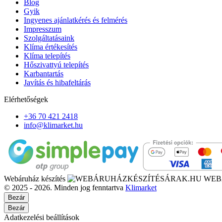
Blog
Gyik
Ingyenes ajánlatkérés és felmérés
Impresszum
Szolgáltatásaink
Klíma értékesítés
Klíma telepítés
Hőszivattyú telepítés
Karbantartás
Javítás és hibafeltárás
Elérhetőségek
+36 70 421 2418
info@klimarket.hu
Webáruház készítés
WEB
© 2025 - 2026. Minden jog fenntartva
Klimarket
Bezár
Bezár
Adatkezelési beállítások