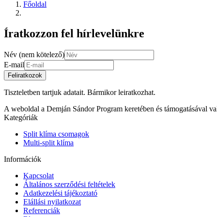
Főoldal
Íratkozzon fel hírlevelünkre
Név (nem kötelező)
E-mail
Feliratkozok
Tiszteletben tartjuk adatait. Bármikor leiratkozhat.
A weboldal a Demján Sándor Program keretében és támogatásával va
Kategóriák
Split klíma csomagok
Multi-split klíma
Információk
Kapcsolat
Általános szerződési feltételek
Adatkezelési tájékoztató
Elállási nyilatkozat
Referenciák