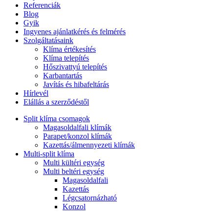
Referenciák
Blog
Gyik
Ingyenes ajánlatkérés és felmérés
Szolgáltatásaink
Klíma értékesítés
Klíma telepítés
Hőszivattyú telepítés
Karbantartás
Javítás és hibafeltárás
Hírlevél
Elállás a szerződéstől
Split klíma csomagok
Magasoldalfali klímák
Parapet/konzol klímák
Kazettás/álmennyezeti klímák
Multi-split klíma
Multi kültéri egység
Multi beltéri egység
Magasoldalfali
Kazettás
Légcsatornázható
Konzol