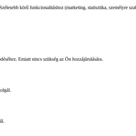
élesebb körű funkcionalitáshoz (marketing, statisztika, személyre sza
éséhez. Emiatt nincs szükség az Ön hozzájárulására.
olgál.
ál.