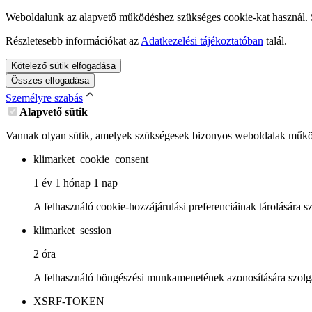
Weboldalunk az alapvető működéshez szükséges cookie-kat használ. Sz
Részletesebb információkat az
Adatkezelési tájékoztatóban
talál.
Kötelező sütik elfogadása
Összes elfogadása
Személyre szabás
Alapvető sütik
Vannak olyan sütik, amelyek szükségesek bizonyos weboldalak működ
klimarket_cookie_consent
1 év 1 hónap 1 nap
A felhasználó cookie-hozzájárulási preferenciáinak tárolására sz
klimarket_session
2 óra
A felhasználó böngészési munkamenetének azonosítására szolg
XSRF-TOKEN