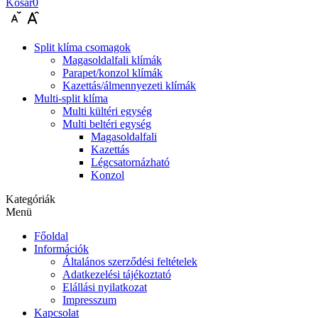
Kosár
0
Split klíma csomagok
Magasoldalfali klímák
Parapet/konzol klímák
Kazettás/álmennyezeti klímák
Multi-split klíma
Multi kültéri egység
Multi beltéri egység
Magasoldalfali
Kazettás
Légcsatornázható
Konzol
Kategóriák
Menü
Főoldal
Információk
Általános szerződési feltételek
Adatkezelési tájékoztató
Elállási nyilatkozat
Impresszum
Kapcsolat