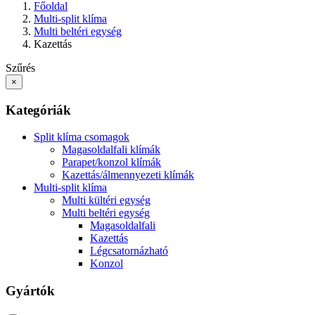
Főoldal
Multi-split klíma
Multi beltéri egység
Kazettás
Szűrés
×
Kategóriák
Split klíma csomagok
Magasoldalfali klímák
Parapet/konzol klímák
Kazettás/álmennyezeti klímák
Multi-split klíma
Multi kültéri egység
Multi beltéri egység
Magasoldalfali
Kazettás
Légcsatornázható
Konzol
Gyártók