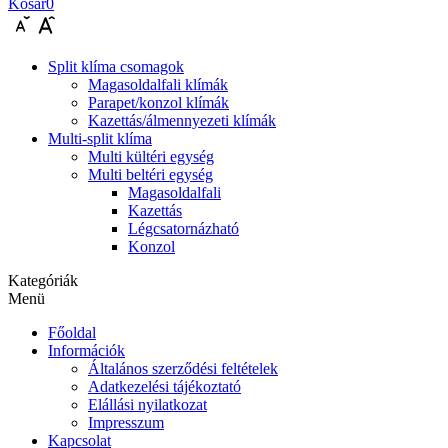
Kosár
0
Split klíma csomagok
Magasoldalfali klímák
Parapet/konzol klímák
Kazettás/álmennyezeti klímák
Multi-split klíma
Multi kültéri egység
Multi beltéri egység
Magasoldalfali
Kazettás
Légcsatornázható
Konzol
Kategóriák
Menü
Főoldal
Információk
Általános szerződési feltételek
Adatkezelési tájékoztató
Elállási nyilatkozat
Impresszum
Kapcsolat