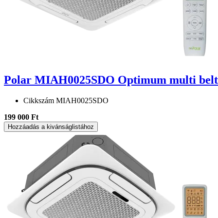
Polar MIAH0025SDO Optimum multi belté
Cikkszám
MIAH0025SDO
199 000 Ft
Hozzáadás a kivánságlistához