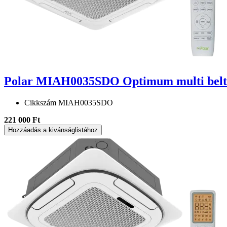
Polar MIAH0035SDO Optimum multi belté
Cikkszám
MIAH0035SDO
221 000 Ft
Hozzáadás a kivánságlistához