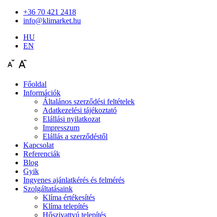
+36 70 421 2418
info@klimarket.hu
HU
EN
Főoldal
Információk
Általános szerződési feltételek
Adatkezelési tájékoztató
Elállási nyilatkozat
Impresszum
Elállás a szerződéstől
Kapcsolat
Referenciák
Blog
Gyik
Ingyenes ajánlatkérés és felmérés
Szolgáltatásaink
Klíma értékesítés
Klíma telepítés
Hőszivattyú telepítés