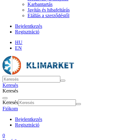
Karbantartás
Javítás és hibafeltárás
Elállás a szerződéstől
Bejelentkezés
Regisztráció
HU
EN
Keresés
Keresés
Keresés
Fiókom
Bejelentkezés
Regisztráció
0