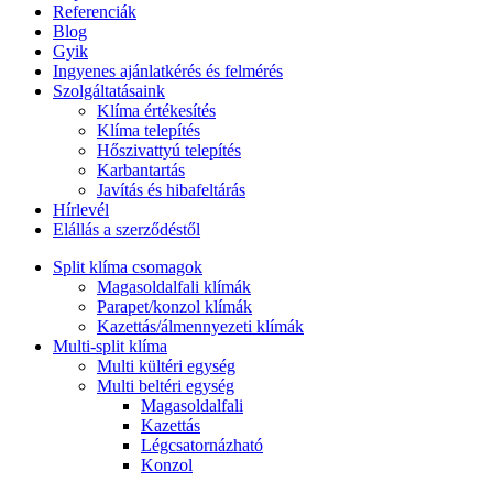
Referenciák
Blog
Gyik
Ingyenes ajánlatkérés és felmérés
Szolgáltatásaink
Klíma értékesítés
Klíma telepítés
Hőszivattyú telepítés
Karbantartás
Javítás és hibafeltárás
Hírlevél
Elállás a szerződéstől
Split klíma csomagok
Magasoldalfali klímák
Parapet/konzol klímák
Kazettás/álmennyezeti klímák
Multi-split klíma
Multi kültéri egység
Multi beltéri egység
Magasoldalfali
Kazettás
Légcsatornázható
Konzol