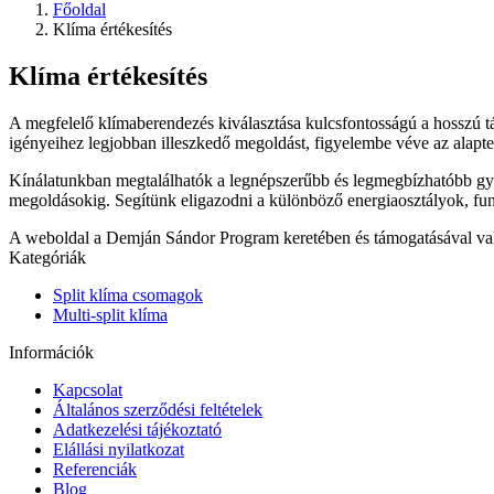
Főoldal
Klíma értékesítés
Klíma értékesítés
A megfelelő klímaberendezés kiválasztása kulcsfontosságú a hosszú t
igényeihez legjobban illeszkedő megoldást, figyelembe véve az alapterül
Kínálatunkban megtalálhatók a legnépszerűbb és legmegbízhatóbb gyárt
megoldásokig. Segítünk eligazodni a különböző energiaosztályok, fun
A weboldal a Demján Sándor Program keretében és támogatásával va
Kategóriák
Split klíma csomagok
Multi-split klíma
Információk
Kapcsolat
Általános szerződési feltételek
Adatkezelési tájékoztató
Elállási nyilatkozat
Referenciák
Blog