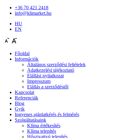
+36 70 421 2418
info@klimarket.hu
HU
EN
Főoldal
Információk
Általános szerződési feltételek
Adatkezelési tájékoztató
Elállási nyilatkozat
Impresszum
Elállás a szerződéstől
Kapcsolat
Referenciák
Blog
Gyik
Ingyenes ajánlatkérés és felmérés
Szolgáltatásaink
Klíma értékesítés
Klíma telepítés
Hőszivattyú telepítés