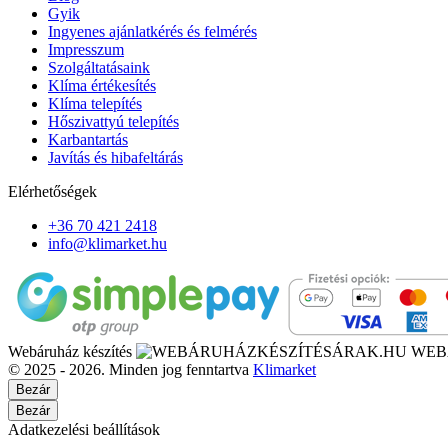
Gyik
Ingyenes ajánlatkérés és felmérés
Impresszum
Szolgáltatásaink
Klíma értékesítés
Klíma telepítés
Hőszivattyú telepítés
Karbantartás
Javítás és hibafeltárás
Elérhetőségek
+36 70 421 2418
info@klimarket.hu
Webáruház készítés
WEB
© 2025 - 2026. Minden jog fenntartva
Klimarket
Bezár
Bezár
Adatkezelési beállítások