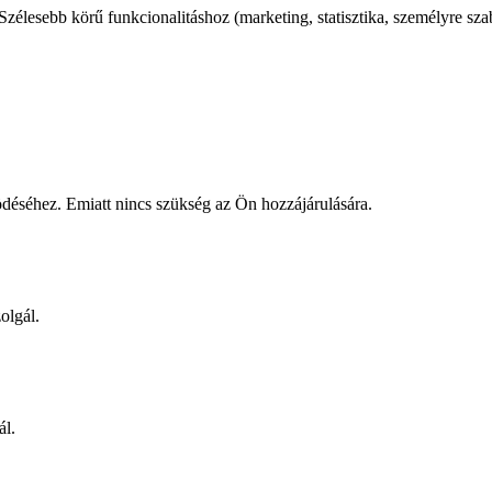
élesebb körű funkcionalitáshoz (marketing, statisztika, személyre sza
éséhez. Emiatt nincs szükség az Ön hozzájárulására.
olgál.
ál.