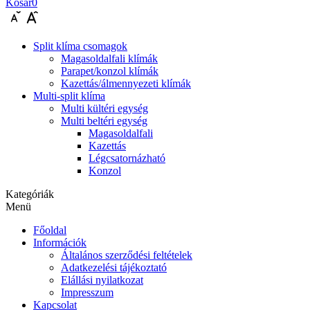
Kosár
0
Split klíma csomagok
Magasoldalfali klímák
Parapet/konzol klímák
Kazettás/álmennyezeti klímák
Multi-split klíma
Multi kültéri egység
Multi beltéri egység
Magasoldalfali
Kazettás
Légcsatornázható
Konzol
Kategóriák
Menü
Főoldal
Információk
Általános szerződési feltételek
Adatkezelési tájékoztató
Elállási nyilatkozat
Impresszum
Kapcsolat