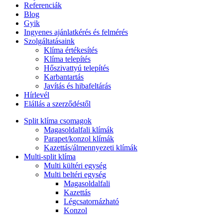
Referenciák
Blog
Gyik
Ingyenes ajánlatkérés és felmérés
Szolgáltatásaink
Klíma értékesítés
Klíma telepítés
Hőszivattyú telepítés
Karbantartás
Javítás és hibafeltárás
Hírlevél
Elállás a szerződéstől
Split klíma csomagok
Magasoldalfali klímák
Parapet/konzol klímák
Kazettás/álmennyezeti klímák
Multi-split klíma
Multi kültéri egység
Multi beltéri egység
Magasoldalfali
Kazettás
Légcsatornázható
Konzol