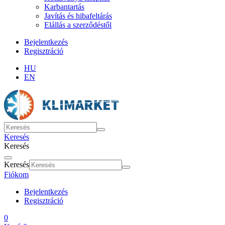
Karbantartás
Javítás és hibafeltárás
Elállás a szerződéstől
Bejelentkezés
Regisztráció
HU
EN
Keresés
Keresés
Keresés
Fiókom
Bejelentkezés
Regisztráció
0