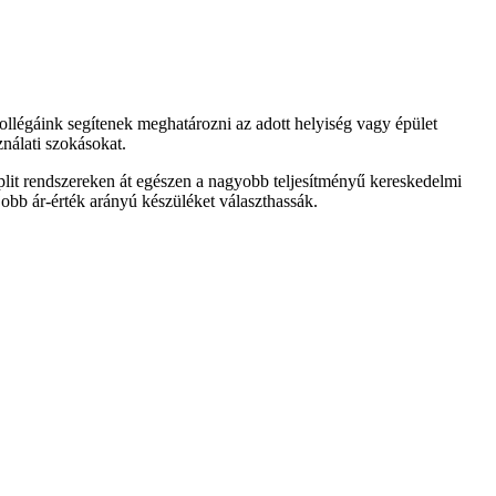
llégáink segítenek meghatározni az adott helyiség vagy épület
ználati szokásokat.
plit rendszereken át egészen a nagyobb teljesítményű kereskedelmi
obb ár-érték arányú készüléket választhassák.