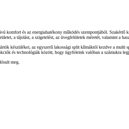
ávú komfort és az energiahatékony működés szempontjából. Szakértő ko
etet, a tájolást, a szigetelést, az üvegfelületek méretét, valamint a has
ók készülékei, az egyszerű lakossági split klímáktól kezdve a multi s
kciók és technológiák között, hogy ügyfeleink valóban a számukra legj
lósult meg.