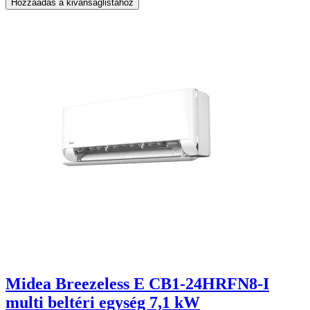
Hozzáadás a kivánságlistához
Midea Breezeless E CB1-24HRFN8-I
multi beltéri egység 7,1 kW