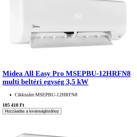
Midea All Easy Pro MSEPBU-12HRFN8
multi beltéri egység 3,5 kW
Cikkszám
MSEPBU-12HRFN8
105 410 Ft
Hozzáadás a kivánságlistához