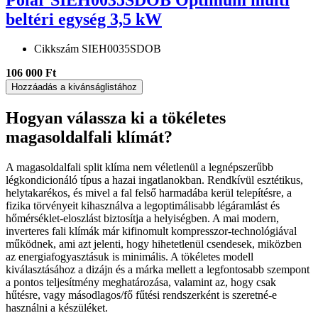
beltéri egység 3,5 kW
Cikkszám
SIEH0035SDOB
106 000 Ft
Hozzáadás a kivánságlistához
Hogyan válassza ki a tökéletes
magasoldalfali klímát?
A magasoldalfali split klíma nem véletlenül a legnépszerűbb
légkondicionáló típus a hazai ingatlanokban. Rendkívül esztétikus,
helytakarékos, és mivel a fal felső harmadába kerül telepítésre, a
fizika törvényeit kihasználva a legoptimálisabb légáramlást és
hőmérséklet-eloszlást biztosítja a helyiségben. A mai modern,
inverteres fali klímák már kifinomult kompresszor-technológiával
működnek, ami azt jelenti, hogy hihetetlenül csendesek, miközben
az energiafogyasztásuk is minimális. A tökéletes modell
kiválasztásához a dizájn és a márka mellett a legfontosabb szempont
a pontos teljesítmény meghatározása, valamint az, hogy csak
hűtésre, vagy másodlagos/fő fűtési rendszerként is szeretné-e
használni a készüléket.