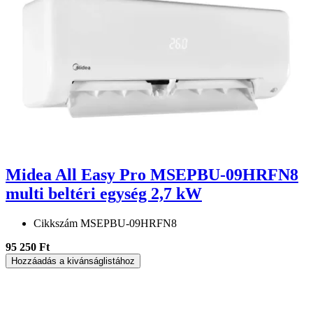
Midea All Easy Pro MSEPBU-09HRFN8
multi beltéri egység 2,7 kW
Cikkszám
MSEPBU-09HRFN8
95 250 Ft
Hozzáadás a kivánságlistához