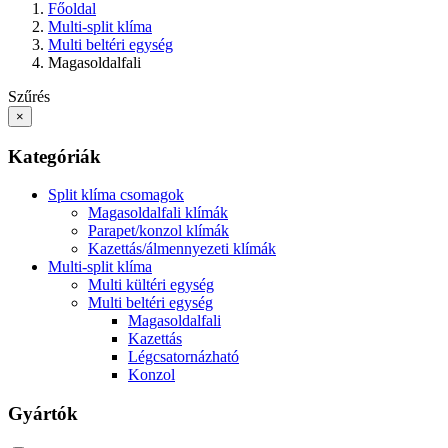
Főoldal
Multi-split klíma
Multi beltéri egység
Magasoldalfali
Szűrés
×
Kategóriák
Split klíma csomagok
Magasoldalfali klímák
Parapet/konzol klímák
Kazettás/álmennyezeti klímák
Multi-split klíma
Multi kültéri egység
Multi beltéri egység
Magasoldalfali
Kazettás
Légcsatornázható
Konzol
Gyártók