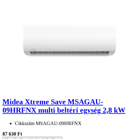
Midea Xtreme Save MSAGAU-
09HRFNX multi beltéri egység 2,8 kW
Cikkszám
MSAGAU-09HRFNX
87 630 Ft