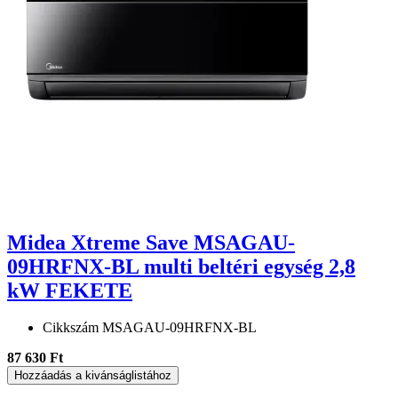
Midea Xtreme Save MSAGAU-
09HRFNX-BL multi beltéri egység 2,8
kW FEKETE
Cikkszám
MSAGAU-09HRFNX-BL
87 630 Ft
Hozzáadás a kivánságlistához