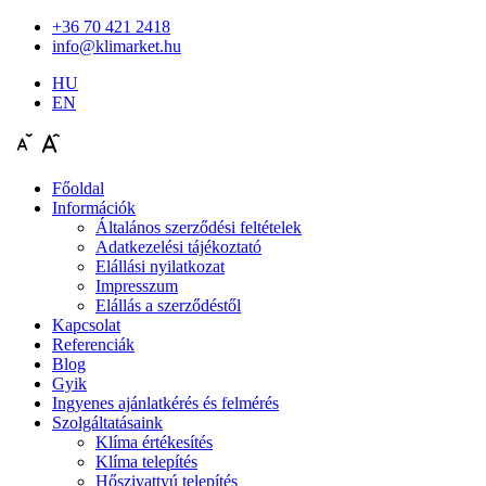
+36 70 421 2418
info@klimarket.hu
HU
EN
Főoldal
Információk
Általános szerződési feltételek
Adatkezelési tájékoztató
Elállási nyilatkozat
Impresszum
Elállás a szerződéstől
Kapcsolat
Referenciák
Blog
Gyik
Ingyenes ajánlatkérés és felmérés
Szolgáltatásaink
Klíma értékesítés
Klíma telepítés
Hőszivattyú telepítés