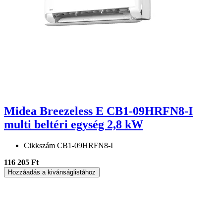
Midea Breezeless E CB1-09HRFN8-I
multi beltéri egység 2,8 kW
Cikkszám
CB1-09HRFN8-I
116 205 Ft
Hozzáadás a kivánságlistához