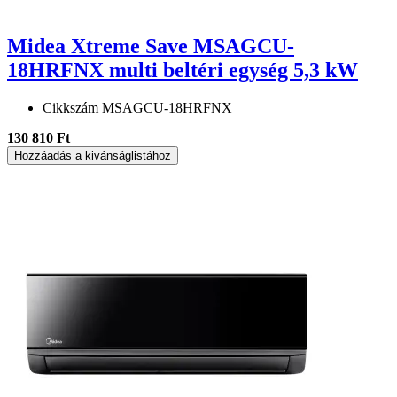
Midea Xtreme Save MSAGCU-
18HRFNX multi beltéri egység 5,3 kW
Cikkszám
MSAGCU-18HRFNX
130 810 Ft
Hozzáadás a kivánságlistához