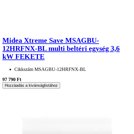
Midea Xtreme Save MSAGBU-
12HRFNX-BL multi beltéri egység 3,6
kW FEKETE
Cikkszám
MSAGBU-12HRFNX-BL
97 790 Ft
Hozzáadás a kivánságlistához