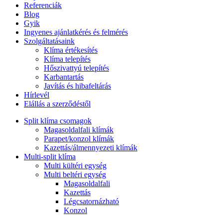
Referenciák
Blog
Gyik
Ingyenes ajánlatkérés és felmérés
Szolgáltatásaink
Klíma értékesítés
Klíma telepítés
Hőszivattyú telepítés
Karbantartás
Javítás és hibafeltárás
Hírlevél
Elállás a szerződéstől
Split klíma csomagok
Magasoldalfali klímák
Parapet/konzol klímák
Kazettás/álmennyezeti klímák
Multi-split klíma
Multi kültéri egység
Multi beltéri egység
Magasoldalfali
Kazettás
Légcsatornázható
Konzol