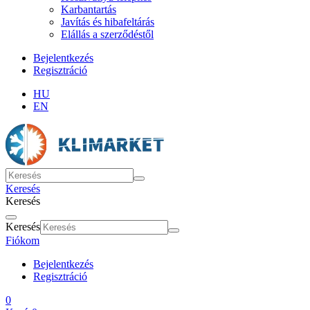
Karbantartás
Javítás és hibafeltárás
Elállás a szerződéstől
Bejelentkezés
Regisztráció
HU
EN
Keresés
Keresés
Keresés
Fiókom
Bejelentkezés
Regisztráció
0