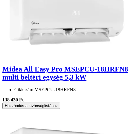
Midea All Easy Pro MSEPCU-18HRFN8
multi beltéri egység 5,3 kW
Cikkszám
MSEPCU-18HRFN8
138 430 Ft
Hozzáadás a kivánságlistához