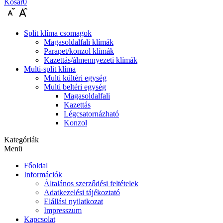
Kosár
0
Split klíma csomagok
Magasoldalfali klímák
Parapet/konzol klímák
Kazettás/álmennyezeti klímák
Multi-split klíma
Multi kültéri egység
Multi beltéri egység
Magasoldalfali
Kazettás
Légcsatornázható
Konzol
Kategóriák
Menü
Főoldal
Információk
Általános szerződési feltételek
Adatkezelési tájékoztató
Elállási nyilatkozat
Impresszum
Kapcsolat