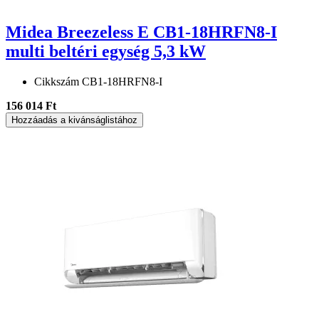
Midea Breezeless E CB1-18HRFN8-I
multi beltéri egység 5,3 kW
Cikkszám
CB1-18HRFN8-I
156 014 Ft
Hozzáadás a kivánságlistához