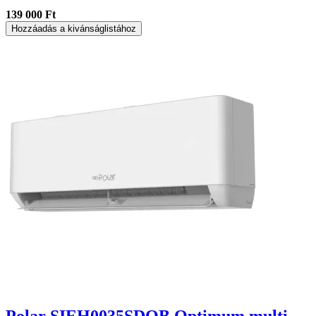
139 000 Ft
Hozzáadás a kivánságlistához
Polar SIEH0035SDOB Optimum multi