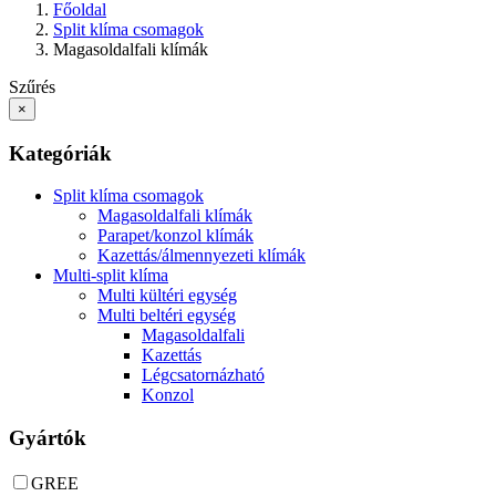
Főoldal
Split klíma csomagok
Magasoldalfali klímák
Szűrés
×
Kategóriák
Split klíma csomagok
Magasoldalfali klímák
Parapet/konzol klímák
Kazettás/álmennyezeti klímák
Multi-split klíma
Multi kültéri egység
Multi beltéri egység
Magasoldalfali
Kazettás
Légcsatornázható
Konzol
Gyártók
GREE