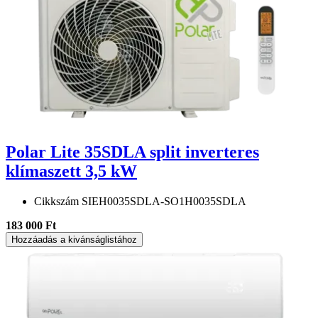
Polar Lite 35SDLA split inverteres
klímaszett 3,5 kW
Cikkszám
SIEH0035SDLA-SO1H0035SDLA
183 000 Ft
Hozzáadás a kivánságlistához