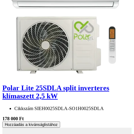
Polar Lite 25SDLA split inverteres
klímaszett 2,5 kW
Cikkszám
SIEH0025SDLA-SO1H0025SDLA
178 000 Ft
Hozzáadás a kivánságlistához