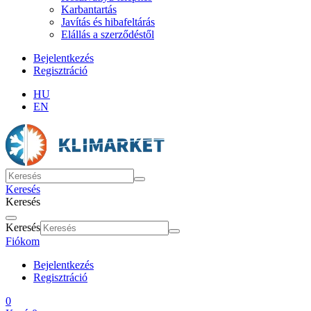
Karbantartás
Javítás és hibafeltárás
Elállás a szerződéstől
Bejelentkezés
Regisztráció
HU
EN
Keresés
Keresés
Keresés
Fiókom
Bejelentkezés
Regisztráció
0