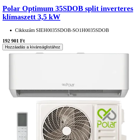
Polar Optimum 35SDOB split inverteres
klímaszett 3,5 kW
Cikkszám
SIEH0035SDOB-SO1H0035SDOB
192 901 Ft
Hozzáadás a kivánságlistához