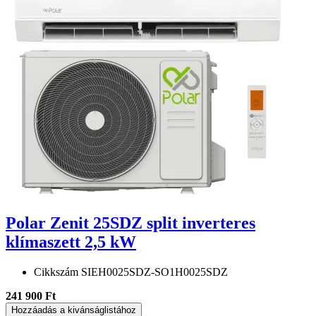
Polar Zenit 25SDZ split inverteres
klímaszett 2,5 kW
Cikkszám
SIEH0025SDZ-SO1H0025SDZ
241 900 Ft
Hozzáadás a kivánságlistához