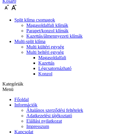
Kosár
0
Split klíma csomagok
Magasoldalfali klímák
Parapet/konzol klímák
Kazettás/álmennyezeti klímák
Multi-split klíma
Multi kültéri egység
Multi beltéri egység
Magasoldalfali
Kazettás
Légcsatornázható
Konzol
Kategóriák
Menü
Főoldal
Információk
Általános szerződési feltételek
Adatkezelési tájékoztató
Elállási nyilatkozat
Impresszum
Kapcsolat