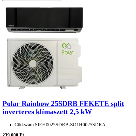
Polar Rainbow 25SDRB FEKETE split
inverteres klímaszett 2,5 kW
Cikkszám
SIEH0025SDRB-SO1H0025SDRA
239 000 Ft