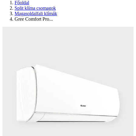
Főoldal
Split klíma csomagok
Magasoldalfali klímák
Gree Comfort Pro...