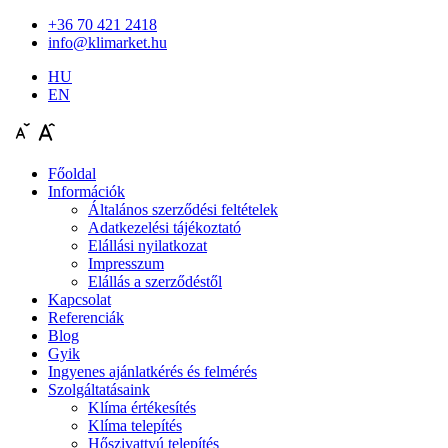
+36 70 421 2418
info@klimarket.hu
HU
EN
Főoldal
Információk
Általános szerződési feltételek
Adatkezelési tájékoztató
Elállási nyilatkozat
Impresszum
Elállás a szerződéstől
Kapcsolat
Referenciák
Blog
Gyik
Ingyenes ajánlatkérés és felmérés
Szolgáltatásaink
Klíma értékesítés
Klíma telepítés
Hőszivattyú telepítés