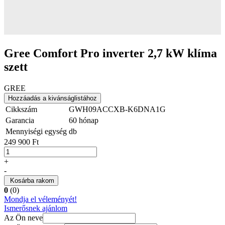
Gree Comfort Pro inverter 2,7 kW klíma
szett
GREE
Hozzáadás a kivánságlistához
Cikkszám
GWH09ACCXB-K6DNA1G
Garancia
60 hónap
Mennyiségi egység
db
249 900 Ft
+
-
Kosárba rakom
0
(0)
Mondja el véleményét!
Ismerősnek ajánlom
Az Ön neve