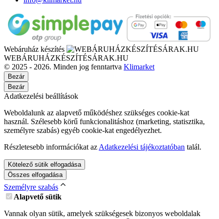
Webáruház készítés
WEBÁRUHÁZKÉSZÍTÉSÁRAK.HU
© 2025 - 2026. Minden jog fenntartva
Klimarket
Bezár
Bezár
Adatkezelési beállítások
Weboldalunk az alapvető működéshez szükséges cookie-kat
használ. Szélesebb körű funkcionalitáshoz (marketing, statisztika,
személyre szabás) egyéb cookie-kat engedélyezhet.
Részletesebb információkat az
Adatkezelési tájékoztatóban
talál.
Kötelező sütik elfogadása
Összes elfogadása
Személyre szabás
Alapvető sütik
Vannak olyan sütik, amelyek szükségesek bizonyos weboldalak