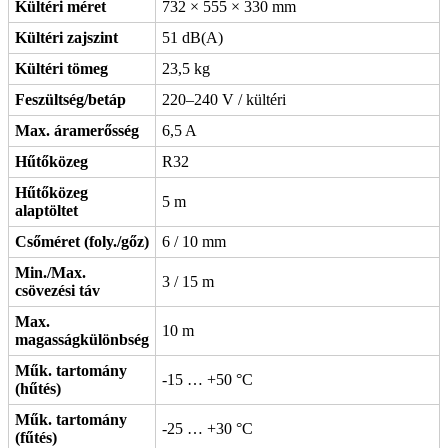
Kültéri méret
732 × 555 × 330 mm
Kültéri zajszint
51 dB(A)
Kültéri tömeg
23,5 kg
Feszültség/betáp
220–240 V / kültéri
Max. áramerősség
6,5 A
Hűtőközeg
R32
Hűtőközeg
5 m
alaptöltet
Csőméret (foly./gőz)
6 / 10 mm
Min./Max.
3 / 15 m
csövezési táv
Max.
10 m
magasságkülönbség
Műk. tartomány
-15 … +50 °C
(hűtés)
Műk. tartomány
-25 … +30 °C
(fűtés)