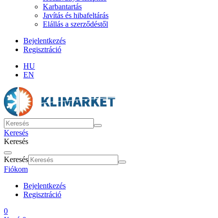
Karbantartás
Javítás és hibafeltárás
Elállás a szerződéstől
Bejelentkezés
Regisztráció
HU
EN
Keresés
Keresés
Keresés
Fiókom
Bejelentkezés
Regisztráció
0