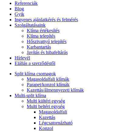
Referenciák
Blog
Gyik
Ingyenes ajánlatkérés és felmérés
Szolgáltatásaink
Klíma értékesítés
Klíma telepítés
Hőszivattyú telepítés
Karbantartás
Javítás és hibafeltárás
Hírlevél
Elállás a szerződéstől
Split klíma csomagok
Magasoldalfali klímák
Parapet/konzol klímák
Kazettás/álmennyezeti klímák
Multi-split klíma
Multi kültéri egység
Multi beltéri egység
Magasoldalfali
Kazettás
Légcsatornázható
Konzol