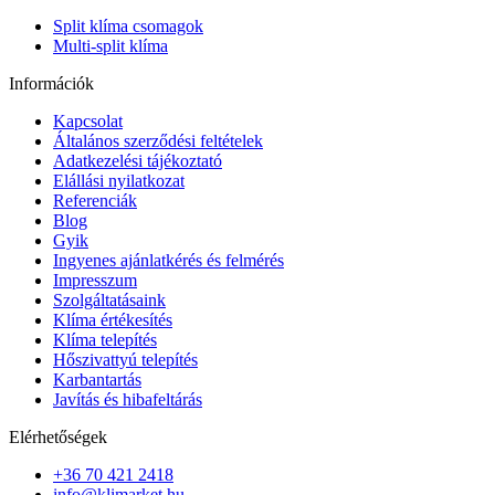
Split klíma csomagok
Multi-split klíma
Információk
Kapcsolat
Általános szerződési feltételek
Adatkezelési tájékoztató
Elállási nyilatkozat
Referenciák
Blog
Gyik
Ingyenes ajánlatkérés és felmérés
Impresszum
Szolgáltatásaink
Klíma értékesítés
Klíma telepítés
Hőszivattyú telepítés
Karbantartás
Javítás és hibafeltárás
Elérhetőségek
+36 70 421 2418
info@klimarket.hu