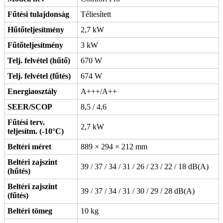
Fűtési tulajdonság
Téliesített
Hűtőteljesítmény
2,7 kW
Fűtőteljesítmény
3 kW
Telj. felvétel (hűtő)
670 W
Telj. felvétel (fűtés)
674 W
Energiaosztály
A+++/A++
SEER/SCOP
8,5 / 4,6
Fűtési terv.
2,7 kW
teljesítm. (-10°C)
Beltéri méret
889 × 294 × 212 mm
Beltéri zajszint
39 / 37 / 34 / 31 / 26 / 23 / 22 / 18 dB(A)
(hűtés)
Beltéri zajszint
39 / 37 / 34 / 31 / 30 / 29 / 28 dB(A)
(fűtés)
Beltéri tömeg
10 kg