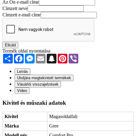
Az Ön e-mail címe
Címzett neve
Címzett e-mail címe
Elküld
Termék oldal nyomtatása
Share
Facebook
Messenger
Email
Snapchat
Pinterest
Viber
Leírás
Utoljára megtekintett termékek
Vásárlói visszajelzések
Video
Kivitel és műszaki adatok
Kivitel
Magasoldalfali
Márka
Gree
Modell név
Comfort Pro