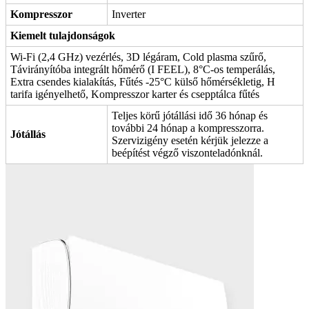
Kompresszor
Inverter
Kiemelt tulajdonságok
Wi-Fi (2,4 GHz) vezérlés, 3D légáram, Cold plasma szűrő,
Távirányítóba integrált hőmérő (I FEEL), 8°C-os temperálás,
Extra csendes kialakítás, Fűtés -25°C külső hőmérsékletig, H
tarifa igényelhető, Kompresszor karter és csepptálca fűtés
Teljes körű jótállási idő 36 hónap és
további 24 hónap a kompresszorra.
Jótállás
Szervizigény esetén kérjük jelezze a
beépítést végző viszonteladónknál.