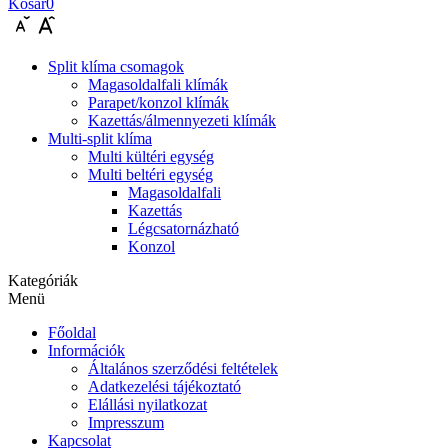
Kosár
0
Split klíma csomagok
Magasoldalfali klímák
Parapet/konzol klímák
Kazettás/álmennyezeti klímák
Multi-split klíma
Multi kültéri egység
Multi beltéri egység
Magasoldalfali
Kazettás
Légcsatornázható
Konzol
Kategóriák
Menü
Főoldal
Információk
Általános szerződési feltételek
Adatkezelési tájékoztató
Elállási nyilatkozat
Impresszum
Kapcsolat