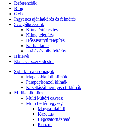
Referenciák
Blog
Gyik
Ingyenes ajánlatkérés és felmérés
Szolgáltatásaink
Klíma értékesítés
Klíma telepítés
Hőszivattyú telepítés
Karbantartás
Javítás és hibafeltárás
Hírlevél
Elállás a szerződéstől
Split klíma csomagok
Magasoldalfali klímák
Parapet/konzol klímák
Kazettás/álmennyezeti klímák
Multi-split klíma
Multi kültéri egység
Multi beltéri egység
Magasoldalfali
Kazettás
Légcsatornázható
Konzol