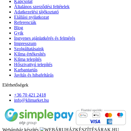
Kapcsolat
Általános szerződési feltételek
Adatkezelési tájékoztató
Elállási nyilatkozat
Referenciák
Blog
Gyik
Ingyenes ajánlatkérés és felmérés
Impresszum
Szolgáltatásaink
Klíma értékesítés
Klíma telepítés
Hőszivattyú telepítés
Karbantartás
Javítás és hibafeltárás
Elérhetőségek
+36 70 421 2418
info@klimarket.hu
Webáruház készítés