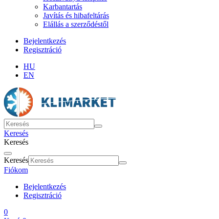
Karbantartás
Javítás és hibafeltárás
Elállás a szerződéstől
Bejelentkezés
Regisztráció
HU
EN
Keresés
Keresés
Keresés
Fiókom
Bejelentkezés
Regisztráció
0