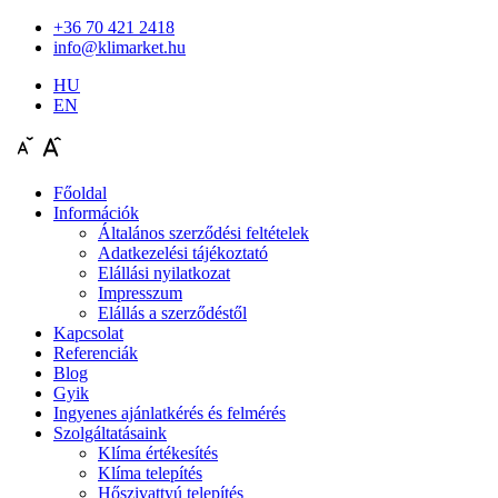
+36 70 421 2418
info@klimarket.hu
HU
EN
Főoldal
Információk
Általános szerződési feltételek
Adatkezelési tájékoztató
Elállási nyilatkozat
Impresszum
Elállás a szerződéstől
Kapcsolat
Referenciák
Blog
Gyik
Ingyenes ajánlatkérés és felmérés
Szolgáltatásaink
Klíma értékesítés
Klíma telepítés
Hőszivattyú telepítés