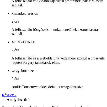
A felhasználó cookie-hozzájárulási preferenciáinak tárolására
szolgál.
klimarket_session
2 óra
A felhasználó böngészési munkamenetének azonosítására
szolgál.
XSRF-TOKEN
2 óra
A felhasználó és a weboldalunk védelmére szolgál a cross-site
request forgery támadások ellen.
wcag-font-size
2 óra
cookieConsent::cookies.defaults.wcag-font-size
Részletek
Analytics sütik