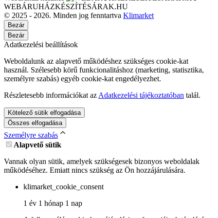
WEBÁRUHÁZKÉSZÍTÉSÁRAK.HU
© 2025 - 2026. Minden jog fenntartva
Klimarket
Bezár
Bezár
Adatkezelési beállítások
Weboldalunk az alapvető működéshez szükséges cookie-kat
használ. Szélesebb körű funkcionalitáshoz (marketing, statisztika,
személyre szabás) egyéb cookie-kat engedélyezhet.
Részletesebb információkat az
Adatkezelési tájékoztatóban
talál.
Kötelező sütik elfogadása
Összes elfogadása
Személyre szabás
Alapvető sütik
Vannak olyan sütik, amelyek szükségesek bizonyos weboldalak
működéséhez. Emiatt nincs szükség az Ön hozzájárulására.
klimarket_cookie_consent
1 év 1 hónap 1 nap