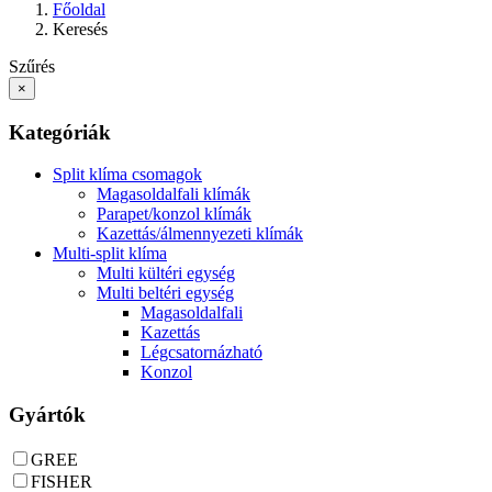
Főoldal
Keresés
Szűrés
×
Kategóriák
Split klíma csomagok
Magasoldalfali klímák
Parapet/konzol klímák
Kazettás/álmennyezeti klímák
Multi-split klíma
Multi kültéri egység
Multi beltéri egység
Magasoldalfali
Kazettás
Légcsatornázható
Konzol
Gyártók
GREE
FISHER