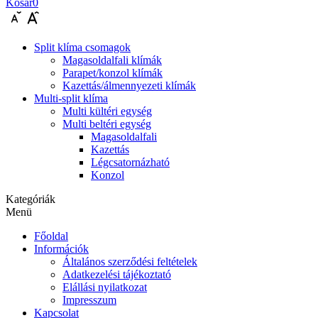
Kosár
0
Split klíma csomagok
Magasoldalfali klímák
Parapet/konzol klímák
Kazettás/álmennyezeti klímák
Multi-split klíma
Multi kültéri egység
Multi beltéri egység
Magasoldalfali
Kazettás
Légcsatornázható
Konzol
Kategóriák
Menü
Főoldal
Információk
Általános szerződési feltételek
Adatkezelési tájékoztató
Elállási nyilatkozat
Impresszum
Kapcsolat